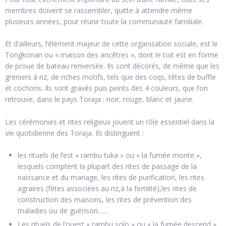
membres doivent se rassembler, quitte à attendre même
plusieurs années, pour réunir toute la communauté familiale.
Et d’ailleurs, l’élément majeur de cette organisation sociale, est le
Tongkonan ou « maison des ancêtres », dont le toit est en forme
de proue de bateau renversée. Ils sont décorés, de même que les
greniers à riz, de riches motifs, tels que des coqs, têtes de buffle
et cochons. Ils sont gravés puis peints des 4 couleurs, que l’on
retrouve, dans le pays Toraja : noir, rouge, blanc et jaune.
Les cérémonies et rites religieux jouent un rôle essentiel dans la
vie quotidienne des Toraja. Ils distinguent :
les rituels de l’est « rambu tuka » ou « la fumée monte »,
lesquels comptent la plupart des rites de passage de la
naissance et du mariage, les rites de purification, les rites
agraires (fêtes associées au riz,à la fertilité),les rites de
construction des maisons, les rites de prévention des
maladies ou de guérison……
Les rituels de l’ouest « rambu solo » ou « la fumée descend »,